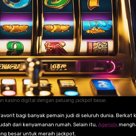
n kasino digital dengan peluang jackpot besar.
mudah dari kenyamanan rumah. Selain itu,
Agenolx
mengha
ng besar untuk meraih jackpot.