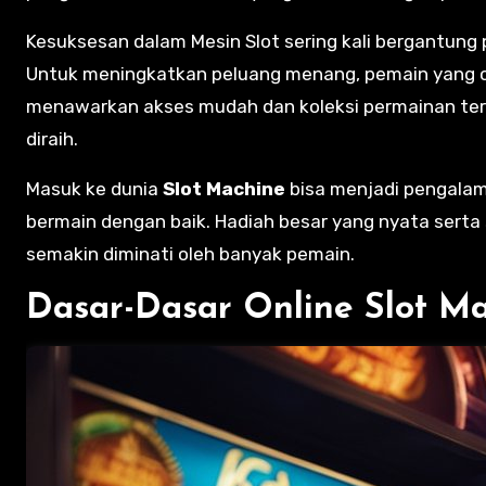
Kesuksesan dalam Mesin Slot sering kali bergantung
Untuk meningkatkan peluang menang, pemain yang ce
menawarkan akses mudah dan koleksi permainan terb
diraih.
Masuk ke dunia
Slot Machine
bisa menjadi pengala
bermain dengan baik. Hadiah besar yang nyata sert
semakin diminati oleh banyak pemain.
Dasar-Dasar Online Slot M