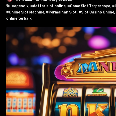
#agenolx
,
#daftar slot online
,
#Game Slot Terpercaya
,
#
#Online Slot Machine
,
#Permainan Slot
,
#Slot Casino Online
,
online terbaik