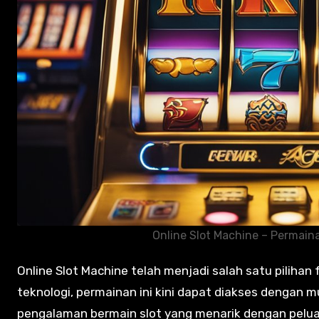
Online Slot Machine – Permaina
Online Slot Machine telah menjadi salah satu pilihan favorit bagi banyak pemain judi di seluruh dunia. Berkat kemajuan
teknologi, permainan ini kini dapat diakses dengan 
pengalaman bermain slot yang menarik dengan pelua