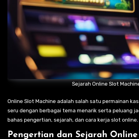
Sejarah Online Slot Machine
Online Slot Machine adalah salah satu permainan kas
seru dengan berbagai tema menarik serta peluang ja
bahas pengertian, sejarah, dan cara kerja slot online.
Pengertian dan Sejarah Online