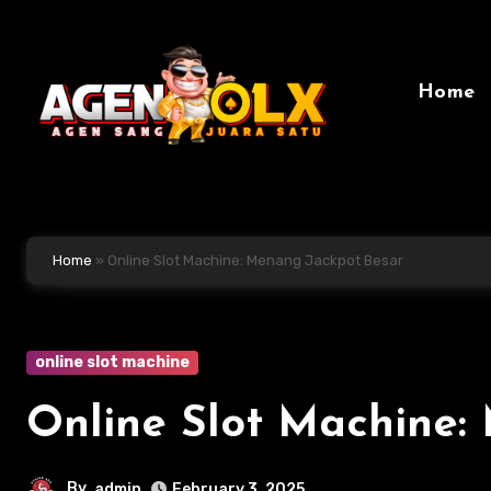
Skip
to
content
Home
Home
»
Online Slot Machine: Menang Jackpot Besar
online slot machine
Online Slot Machine:
By
admin
February 3, 2025