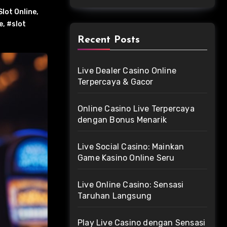
lot Online
,
e
,
#slot
Recent Posts
Live Dealer Casino Online
Terpercaya & Gacor
Online Casino Live Terpercaya
dengan Bonus Menarik
Live Social Casino: Mainkan
Game Kasino Online Seru
Live Online Casino: Sensasi
Taruhan Langsung
Play Live Casino dengan Sensasi