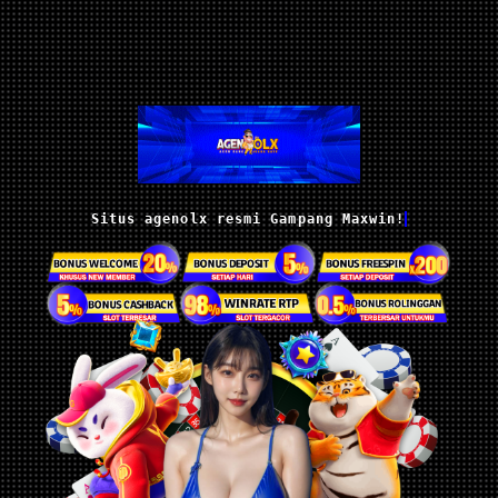
Situs agenolx resmi Gampang Maxwin!