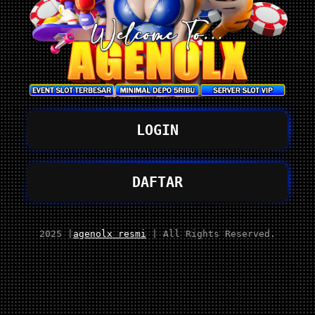
LOGIN
DAFTAR
2025 |
agenolx resmi
| All Rights Reserved.