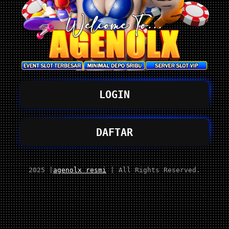
LOGIN
DAFTAR
2025 |
agenolx resmi
| All Rights Reserved.