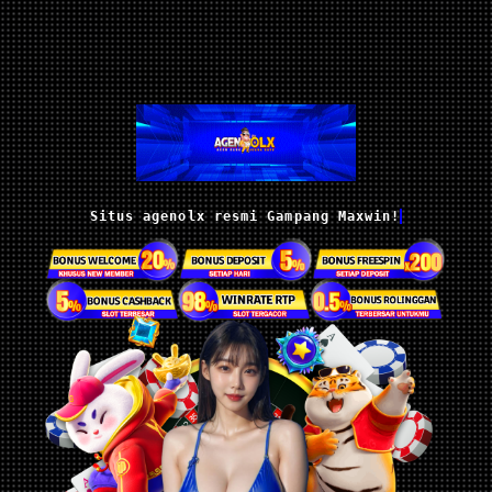
Situs agenolx resmi Gampang Maxwin!