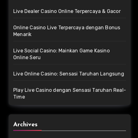
Live Dealer Casino Online Terpercaya & Gacor
Online Casino Live Terpercaya dengan Bonus
Menarik
Live Social Casino: Mainkan Game Kasino
Online Seru
Live Online Casino: Sensasi Taruhan Langsung
Play Live Casino dengan Sensasi Taruhan Real-
Time
Archives