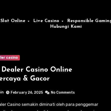
Slot Online
Live Casino
Responsible Gamin
Hubungi Kami
aler casino
 Dealer Casino Online
ercaya & Gacor
in
February 26, 2025
No Comments