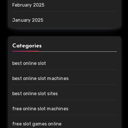
February 2025
January 2025
Categories
best online slot
best online slot machines
best online slot sites
free online slot machines
free slot games online