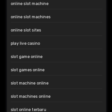
online slot machine
online slot machines
online slot sites
play live casino
slot game online
slot games online
slot machine online
slot machines online
slot online terbaru