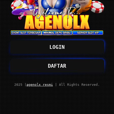
LOGIN
DAFTAR
2025 |
agenolx resmi
| All Rights Reserved.