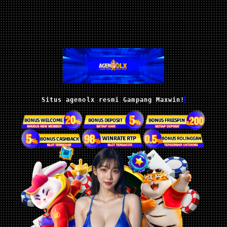
Situs agenolx resmi Gampang Maxwin!