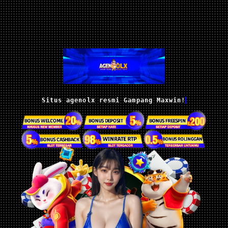
Situs agenolx resmi Gampang Maxwin!