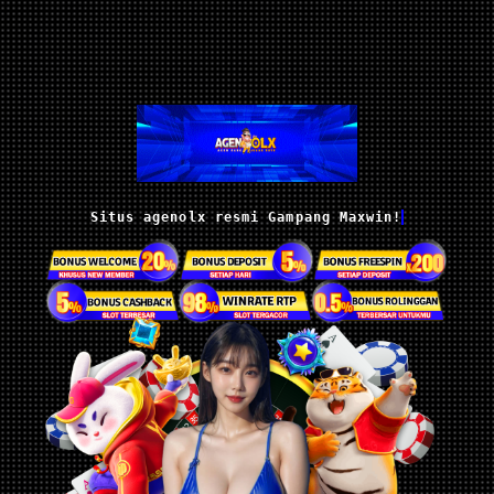
Situs agenolx resmi Gampang Maxwin!